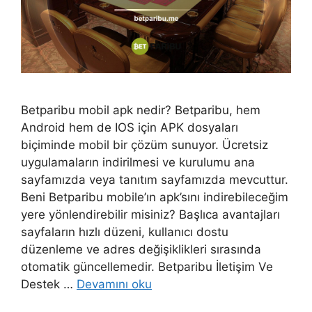
Betparibu mobil apk nedir? Betparibu, hem
Android hem de IOS için APK dosyaları
biçiminde mobil bir çözüm sunuyor. Ücretsiz
uygulamaların indirilmesi ve kurulumu ana
sayfamızda veya tanıtım sayfamızda mevcuttur.
Beni Betparibu mobile’ın apk’sını indirebileceğim
yere yönlendirebilir misiniz? Başlıca avantajları
sayfaların hızlı düzeni, kullanıcı dostu
düzenleme ve adres değişiklikleri sırasında
otomatik güncellemedir. Betparibu İletişim Ve
Destek …
Devamını oku