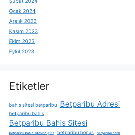
Şubat 2024
Ocak 2024
Aralık 2023
Kasım 2023
Ekim 2023
Eylül 2023
Etiketler
Betparibu Adresi
bahis sitesi betparibu
betparibu bahis
Betparibu Bahis Sitesi
betparibu bonus
betparibu bahis sitesine giriş
betparibu canli