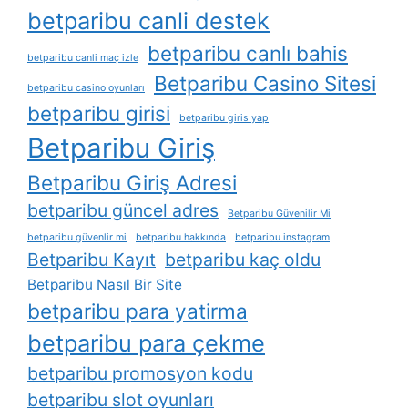
betparibu canli destek
betparibu canlı bahis
betparibu canli maç izle
Betparibu Casino Sitesi
betparibu casino oyunları
betparibu girisi
betparibu giris yap
Betparibu Giriş
Betparibu Giriş Adresi
betparibu güncel adres
Betparibu Güvenilir Mi
betparibu güvenlir mi
betparibu hakkında
betparibu instagram
Betparibu Kayıt
betparibu kaç oldu
Betparibu Nasıl Bir Site
betparibu para yatirma
betparibu para çekme
betparibu promosyon kodu
betparibu slot oyunları