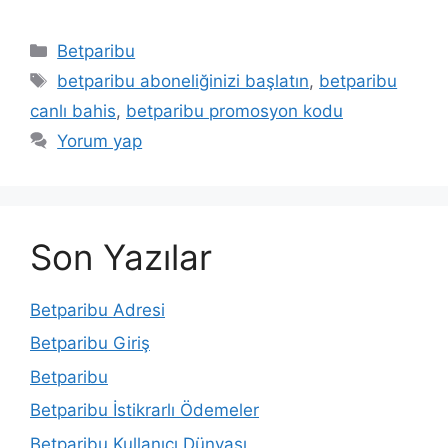
Kategoriler
Betparibu
Etiketler
betparibu aboneliğinizi başlatın
,
betparibu
canlı bahis
,
betparibu promosyon kodu
Yorum yap
Son Yazılar
Betparibu Adresi
Betparibu Giriş
Betparibu
Betparibu İstikrarlı Ödemeler
Betparibu Kullanıcı Dünyası