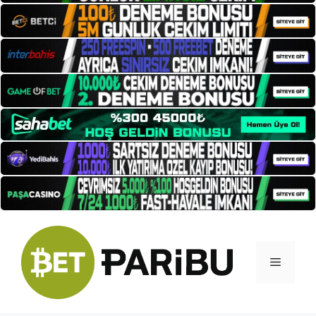
İçeriğe
atla
Menü