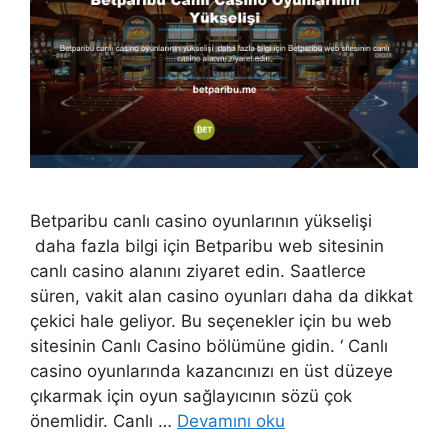
Betparibu canlı casino oyunlarının yükselişi
daha fazla bilgi için Betparibu web sitesinin
canlı casino alanını ziyaret edin. Saatlerce
süren, vakit alan casino oyunları daha da dikkat
çekici hale geliyor. Bu seçenekler için bu web
sitesinin Canlı Casino bölümüne gidin. ‘ Canlı
casino oyunlarında kazancınızı en üst düzeye
çıkarmak için oyun sağlayıcının sözü çok
önemlidir. Canlı …
Devamını oku