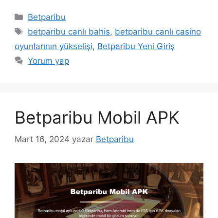
Kategoriler
Betparibu
Etiketler
betparibu canlı bahis
,
betparibu canlı casino
oyunlarının yükselişi
,
Betparibu Yeni Giriş
Yorum yap
Betparibu Mobil APK
Mart 16, 2024
yazar
Betparibu