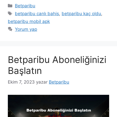
Kategoriler
Betparibu
Etiketler
betparibu canlı bahis
,
betparibu kaç oldu
,
betparibu mobil apk
Yorum yap
Betparibu Aboneliğinizi
Başlatın
Ekim 7, 2023
yazar
Betparibu