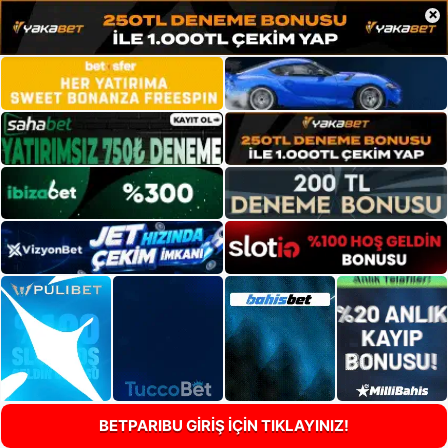
×
BETPARIBU GİRİŞ İÇİN TIKLAYINIZ!