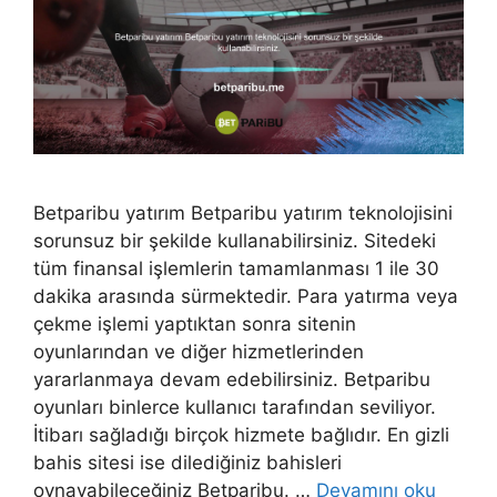
Betparibu yatırım Betparibu yatırım teknolojisini
sorunsuz bir şekilde kullanabilirsiniz. Sitedeki
tüm finansal işlemlerin tamamlanması 1 ile 30
dakika arasında sürmektedir. Para yatırma veya
çekme işlemi yaptıktan sonra sitenin
oyunlarından ve diğer hizmetlerinden
yararlanmaya devam edebilirsiniz. Betparibu
oyunları binlerce kullanıcı tarafından seviliyor.
İtibarı sağladığı birçok hizmete bağlıdır. En gizli
bahis sitesi ise dilediğiniz bahisleri
oynayabileceğiniz Betparibu. …
Devamını oku