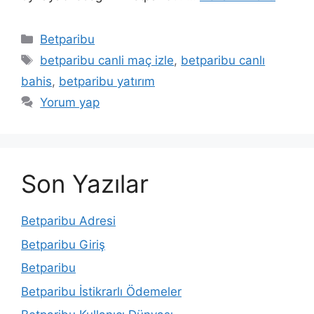
Kategoriler
Betparibu
Etiketler
betparibu canli maç izle
,
betparibu canlı
bahis
,
betparibu yatırım
Yorum yap
Son Yazılar
Betparibu Adresi
Betparibu Giriş
Betparibu
Betparibu İstikrarlı Ödemeler