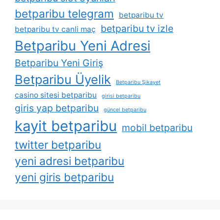
betparibu telegram
betparibu tv
betparibu tv izle
betparibu tv canli maç
Betparibu Yeni Adresi
Betparibu Yeni Giriş
Betparibu Üyelik
Betparibu Şikayet
casino sitesi betparibu
girisi betparibu
giris yap betparibu
güncel betparibu
kayit betparibu
mobil betparibu
twitter betparibu
yeni adresi betparibu
yeni giris betparibu