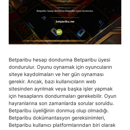
Betparibu hesap dondurma Betparibu üyesi
dondurulur. Oyunu oynamak için oyuncuların
siteye kaydolmaları ve her gün oynaması
gerekir. Ancak, bazı kullanıcıların web
sitesinden ayrılmak veya başka işler yapmak
için hesaplarını dondurmaları gerekebilir. Oyun
hayranlarına son zamanlarda sorular soruldu.
Betparibu üyeliğinin donmuş olup olmadığı.
Betparibu dokümantasyon gereksinimleri,
Betparibu kullanıcı platformlarından biri olarak