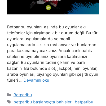
Betparibu oyunları aslında bu oyunlar akıllı
telefonlar için alışılmadık bir durum değil. Bu tür
oyunlara uygulamalarda ve mobil
uygulamalarda sıklıkla rastlanıyor ve bunlardan
para kazanamayacaksınız. Ancak canlı bahis
sitelerine üye olmanız oyunlara katılmanızı
sağlar. Bu oyunların tadını çıkarın ve para
kazanın Bu bölümde slot, jackpot, mini oyunlar,
araba oyunları, piyango oyunları gibi çeşitli oyun
türleri …
Devamını oku
Kategoriler
Betparibu
Etiketler
betparibu başlangıçta bahisleri
,
betparibu