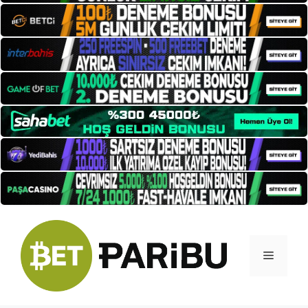
İçeriğe
atla
Menü