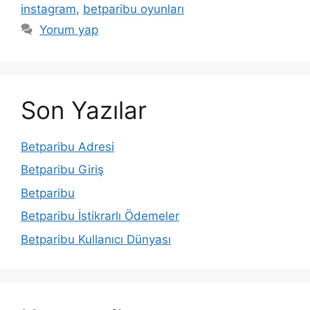
instagram
,
betparibu oyunları
Yorum yap
Son Yazılar
Betparibu Adresi
Betparibu Giriş
Betparibu
Betparibu İstikrarlı Ödemeler
Betparibu Kullanıcı Dünyası