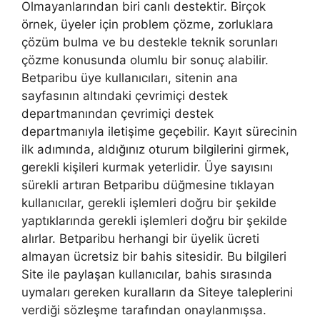
Olmayanlarından biri canlı destektir. Birçok
örnek, üyeler için problem çözme, zorluklara
çözüm bulma ve bu destekle teknik sorunları
çözme konusunda olumlu bir sonuç alabilir.
Betparibu üye kullanıcıları, sitenin ana
sayfasının altındaki çevrimiçi destek
departmanından çevrimiçi destek
departmanıyla iletişime geçebilir. Kayıt sürecinin
ilk adımında, aldığınız oturum bilgilerini girmek,
gerekli kişileri kurmak yeterlidir. Üye sayısını
sürekli artıran Betparibu düğmesine tıklayan
kullanıcılar, gerekli işlemleri doğru bir şekilde
yaptıklarında gerekli işlemleri doğru bir şekilde
alırlar. Betparibu herhangi bir üyelik ücreti
almayan ücretsiz bir bahis sitesidir. Bu bilgileri
Site ile paylaşan kullanıcılar, bahis sırasında
uymaları gereken kuralların da Siteye taleplerini
verdiği sözleşme tarafından onaylanmışsa.