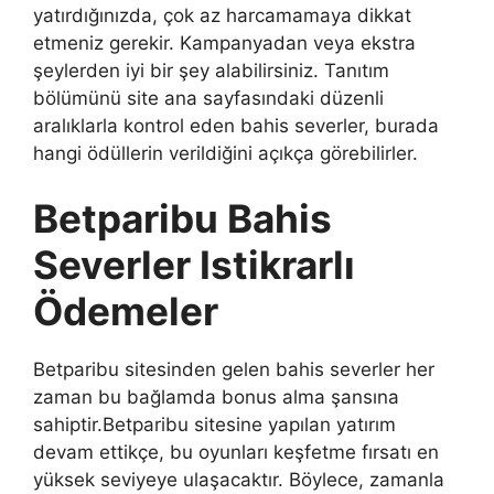
yatırdığınızda, çok az harcamamaya dikkat
etmeniz gerekir. Kampanyadan veya ekstra
şeylerden iyi bir şey alabilirsiniz. Tanıtım
bölümünü site ana sayfasındaki düzenli
aralıklarla kontrol eden bahis severler, burada
hangi ödüllerin verildiğini açıkça görebilirler.
Betparibu Bahis
Severler Istikrarlı
Ödemeler
Betparibu sitesinden gelen bahis severler her
zaman bu bağlamda bonus alma şansına
sahiptir.Betparibu sitesine yapılan yatırım
devam ettikçe, bu oyunları keşfetme fırsatı en
yüksek seviyeye ulaşacaktır. Böylece, zamanla