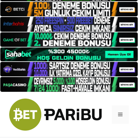
İçeriğe
atla
Menü