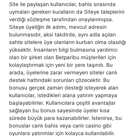
Site ile paylaşan kullanıcılar, bahis sırasında
uymaları gereken kuralların da Siteye taleplerini
verdiği sözleşme tarafından onaylanmışsa.
Siteye üyeliğin ilk adımı, mevcut adresin
bulunmasıdır, aksi takdirde, aynı adla açılan
sahte sitelere üye olanların kurban olma olasılığı
yüksektir. İnsanların bilgi bulmasına yardımcı
olan bir şirket olan Betparibu müşterileri için
kolaylaştırmak için yeni bir yere taşındı. Bu
arada, üyelerine zarar vermeyen siteler canlı
destek hattındaki sorunları çözecektir. Bu
bonusu gerçek zaman desteği isteyerek alan
kullanıcılar, istedikleri alana yatırım yapmaya
başlayabilirler. Kullanıcılara çeşitli avantajlar
sağlayan bu bonus sayesinde üyeler kısa
sürede büyük para kazanabilirler. İstenirse, bu
bonuslar canlı bahis veya canlı casino gibi
oyunlara yatırımlar için kolayca kullanılabilir.