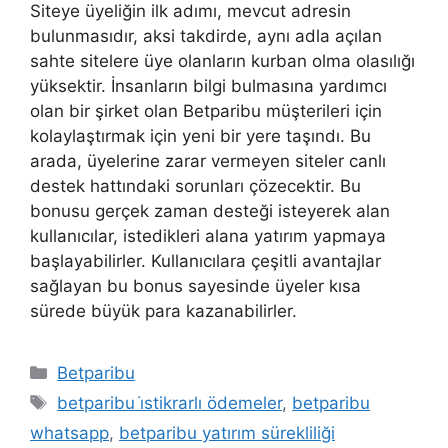
Siteye üyeliğin ilk adımı, mevcut adresin
bulunmasıdır, aksi takdirde, aynı adla açılan
sahte sitelere üye olanların kurban olma olasılığı
yüksektir. İnsanların bilgi bulmasına yardımcı
olan bir şirket olan Betparibu müşterileri için
kolaylaştırmak için yeni bir yere taşındı. Bu
arada, üyelerine zarar vermeyen siteler canlı
destek hattındaki sorunları çözecektir. Bu
bonusu gerçek zaman desteği isteyerek alan
kullanıcılar, istedikleri alana yatırım yapmaya
başlayabilirler. Kullanıcılara çeşitli avantajlar
sağlayan bu bonus sayesinde üyeler kısa
sürede büyük para kazanabilirler.
Kategoriler
Betparibu
Etiketler
betparibu i̇stikrarlı ödemeler
,
betparibu
whatsapp
,
betparibu yatırım sürekliliği