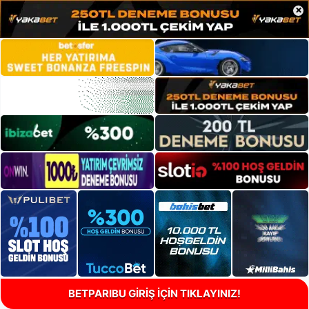
×
BETPARIBU GİRİŞ İÇİN TIKLAYINIZ!