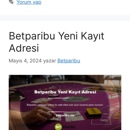
Yorum yap
Betparibu Yeni Kayıt
Adresi
Mayıs 4, 2024
yazar
Betparibu