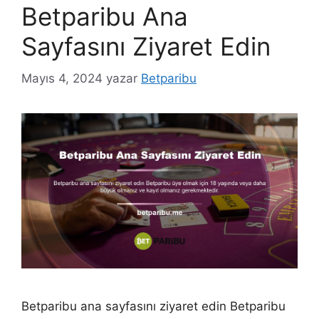
Betparibu Ana
Sayfasını Ziyaret Edin
Mayıs 4, 2024
yazar
Betparibu
Betparibu ana sayfasını ziyaret edin Betparibu