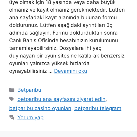
üye olmak için 18 yaşında veya daha büyük
olmanız ve kayıt olmanız gerekmektedir. Lütfen
ana sayfadaki kayıt alanında bulunan formu
doldurunuz. Lütfen aşağıdaki ayrıntıları üç
adımda sağlayın. Formu doldurduktan sonra
Canlı Bahis Ofisinde hesabınızın kurulumunu
tamamlayabilirsiniz. Dosyalara ihtiyaç
duymayan bir oyun sitesine katılarak benzersiz
oyunları yalnızca yüksek hızlarda
oynayabilirsiniz …
Devamını oku
Kategoriler
Betparibu
Etiketler
betparibu ana sayfasını ziyaret edin
,
betparibu casino oyunları
,
betparibu telegram
Yorum yap