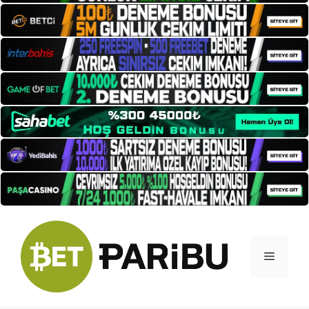
İçeriğe
atla
Menü