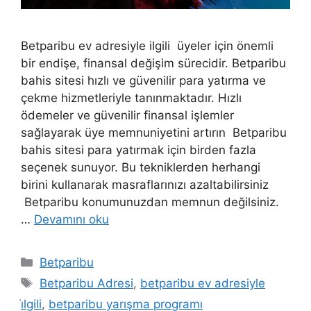
Betparibu ev adresiyle ilgili üyeler için önemli
bir endişe, finansal değişim sürecidir. Betparibu
bahis sitesi hızlı ve güvenilir para yatırma ve
çekme hizmetleriyle tanınmaktadır. Hızlı
ödemeler ve güvenilir finansal işlemler
sağlayarak üye memnuniyetini artırın Betparibu
bahis sitesi para yatırmak için birden fazla
seçenek sunuyor. Bu tekniklerden herhangi
birini kullanarak masraflarınızı azaltabilirsiniz
Betparibu konumunuzdan memnun değilsiniz.
…
Devamını oku
Kategoriler
Betparibu
Etiketler
Betparibu Adresi
,
betparibu ev adresiyle
i̇lgili
,
betparibu yarışma programı