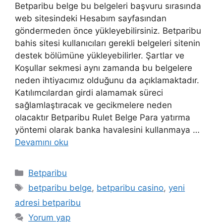
Betparibu belge bu belgeleri başvuru sırasında
web sitesindeki Hesabım sayfasından
göndermeden önce yükleyebilirsiniz. Betparibu
bahis sitesi kullanıcıları gerekli belgeleri sitenin
destek bölümüne yükleyebilirler. Şartlar ve
Koşullar sekmesi aynı zamanda bu belgelere
neden ihtiyacımız olduğunu da açıklamaktadır.
Katılımcılardan girdi alamamak süreci
sağlamlaştıracak ve gecikmelere neden
olacaktır Betparibu Rulet Belge Para yatırma
yöntemi olarak banka havalesini kullanmaya …
Devamını oku
Kategoriler
Betparibu
Etiketler
betparibu belge
,
betparibu casino
,
yeni
adresi betparibu
Yorum yap