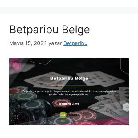
Betparibu Belge
Mayıs 15, 2024
yazar
Betparibu