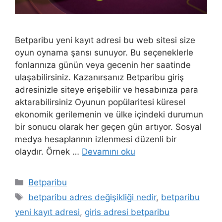
Betparibu yeni kayıt adresi bu web sitesi size
oyun oynama şansı sunuyor. Bu seçeneklerle
fonlarınıza günün veya gecenin her saatinde
ulaşabilirsiniz. Kazanırsanız Betparibu giriş
adresinizle siteye erişebilir ve hesabınıza para
aktarabilirsiniz Oyunun popülaritesi küresel
ekonomik gerilemenin ve ülke içindeki durumun
bir sonucu olarak her geçen gün artıyor. Sosyal
medya hesaplarının izlenmesi düzenli bir
olaydır. Örnek …
Devamını oku
Kategoriler
Betparibu
Etiketler
betparibu adres değişikliği nedir
,
betparibu
yeni kayıt adresi
,
giris adresi betparibu