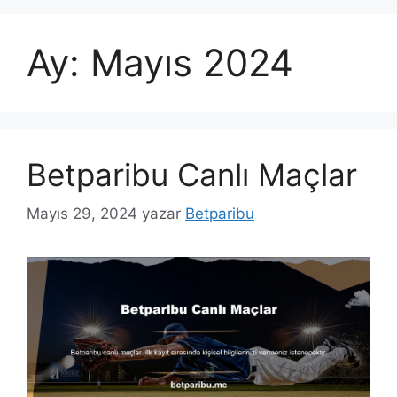
Ay:
Mayıs 2024
Betparibu Canlı Maçlar
Mayıs 29, 2024
yazar
Betparibu