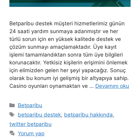
Betparibu destek müşteri hizmetlerimiz günün
24 saati yardım sunmaya adanmıştır ve her
türlü sorun için en yüksek kalitede destek ve
çözüm sunmayı amaçlamaktadır. Üye kayıt
işlemi tamamlandıktan sonra tüm üye bilgileri
korunacaktır. Yetkisiz kişilerin erişimini önlemek
için elimizden gelen her şeyi yapacağız. Sonuç
olarak bu konum iyi gelişmiş bir altyapıya sahip.
Casino oyunları oynamaktan ve …
Devamını oku
Kategoriler
Betparibu
Etiketler
betparibu destek
,
betparibu hakkında
,
twitter betparibu
Yorum yap