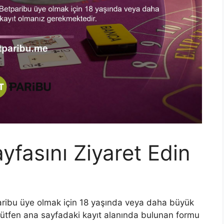
yfasını Ziyaret Edin
paribu üye olmak için 18 yaşında veya daha büyük
Lütfen ana sayfadaki kayıt alanında bulunan formu