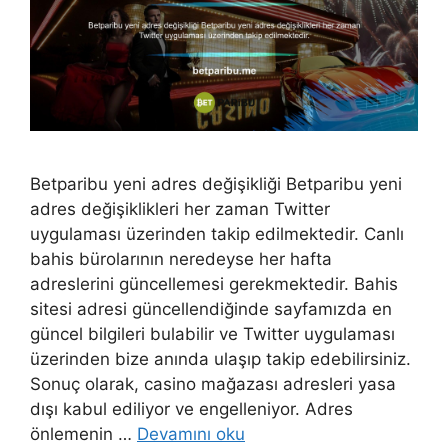
Betparibu yeni adres değişikliği Betparibu yeni
adres değişiklikleri her zaman Twitter
uygulaması üzerinden takip edilmektedir. Canlı
bahis bürolarının neredeyse her hafta
adreslerini güncellemesi gerekmektedir. Bahis
sitesi adresi güncellendiğinde sayfamızda en
güncel bilgileri bulabilir ve Twitter uygulaması
üzerinden bize anında ulaşıp takip edebilirsiniz.
Sonuç olarak, casino mağazası adresleri yasa
dışı kabul ediliyor ve engelleniyor. Adres
önlemenin …
Devamını oku