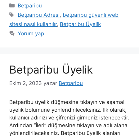
Kategoriler
Betparibu
Etiketler
Betparibu Adresi
,
betparibu güvenli web
sitesi nasıl kullanılır
,
Betparibu Üyelik
Yorum yap
Betparibu Üyelik
Ekim 2, 2023
yazar
Betparibu
Betparibu üyelik düğmesine tıklayın ve aşamalı
üyelik bölümüne yönlendirileceksiniz. İlk olarak,
kullanıcı adınızı ve şifrenizi girmeniz istenecektir.
Ardından “İleri” düğmesine tıklayın ve adlı alana
yönlendirileceksiniz. Betparibu üyelik alanları