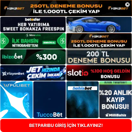
×
BETPARIBU GİRİŞ İÇİN TIKLAYINIZ!