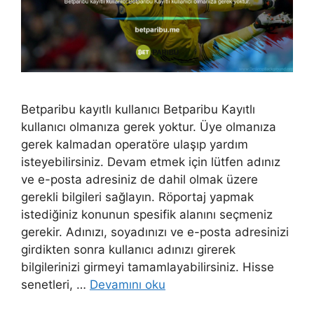
Betparibu kayıtlı kullanıcı Betparibu Kayıtlı
kullanıcı olmanıza gerek yoktur. Üye olmanıza
gerek kalmadan operatöre ulaşıp yardım
isteyebilirsiniz. Devam etmek için lütfen adınız
ve e-posta adresiniz de dahil olmak üzere
gerekli bilgileri sağlayın. Röportaj yapmak
istediğiniz konunun spesifik alanını seçmeniz
gerekir. Adınızı, soyadınızı ve e-posta adresinizi
girdikten sonra kullanıcı adınızı girerek
bilgilerinizi girmeyi tamamlayabilirsiniz. Hisse
senetleri, …
Devamını oku