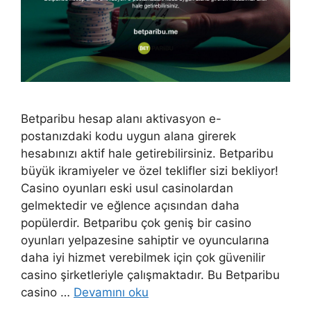
Betparibu hesap alanı aktivasyon e-
postanızdaki kodu uygun alana girerek
hesabınızı aktif hale getirebilirsiniz. Betparibu
büyük ikramiyeler ve özel teklifler sizi bekliyor!
Casino oyunları eski usul casinolardan
gelmektedir ve eğlence açısından daha
popülerdir. Betparibu çok geniş bir casino
oyunları yelpazesine sahiptir ve oyuncularına
daha iyi hizmet verebilmek için çok güvenilir
casino şirketleriyle çalışmaktadır. Bu Betparibu
casino …
Devamını oku