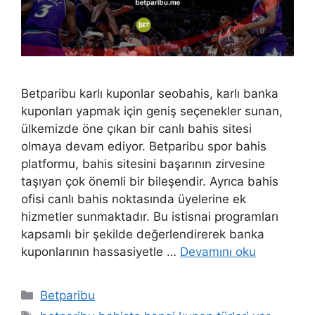
Betparibu karlı kuponlar seobahis, karlı banka
kuponları yapmak için geniş seçenekler sunan,
ülkemizde öne çıkan bir canlı bahis sitesi
olmaya devam ediyor. Betparibu spor bahis
platformu, bahis sitesini başarının zirvesine
taşıyan çok önemli bir bileşendir. Ayrıca bahis
ofisi canlı bahis noktasında üyelerine ek
hizmetler sunmaktadır. Bu istisnai programları
kapsamlı bir şekilde değerlendirerek banka
kuponlarının hassasiyetle …
Devamını oku
Kategoriler
Betparibu
Etiketler