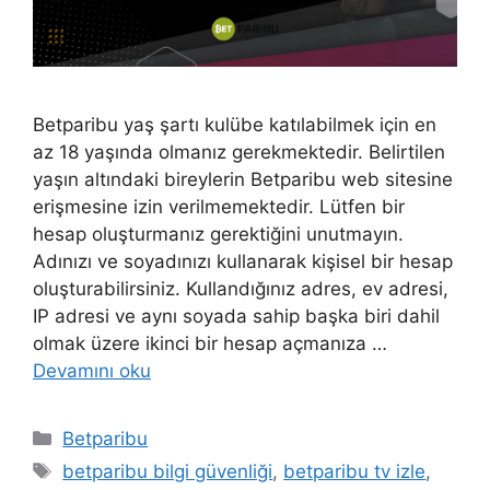
Betparibu yaş şartı kulübe katılabilmek için en
az 18 yaşında olmanız gerekmektedir. Belirtilen
yaşın altındaki bireylerin Betparibu web sitesine
erişmesine izin verilmemektedir. Lütfen bir
hesap oluşturmanız gerektiğini unutmayın.
Adınızı ve soyadınızı kullanarak kişisel bir hesap
oluşturabilirsiniz. Kullandığınız adres, ev adresi,
IP adresi ve aynı soyada sahip başka biri dahil
olmak üzere ikinci bir hesap açmanıza …
Devamını oku
Kategoriler
Betparibu
Etiketler
betparibu bilgi güvenliği
,
betparibu tv izle
,