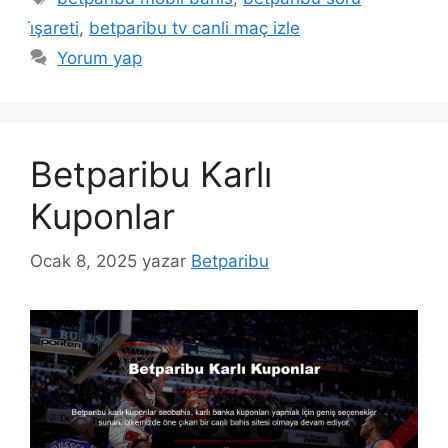
i̇şareti
,
betparibu tv canli maç izle
Yorum yap
Betparibu Karlı
Kuponlar
Ocak 8, 2025
yazar
Betparibu