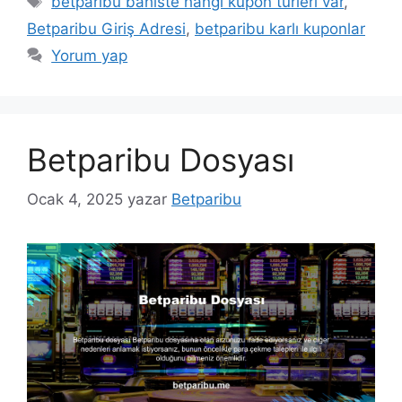
betparibu bahiste hangi kupon türleri var
,
Betparibu Giriş Adresi
,
betparibu karlı kuponlar
Yorum yap
Betparibu Dosyası
Ocak 4, 2025
yazar
Betparibu