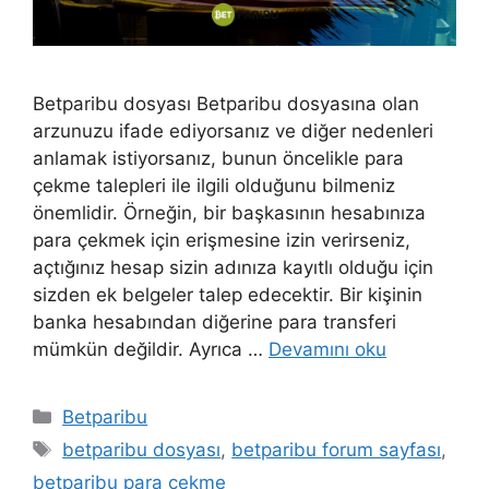
Betparibu dosyası Betparibu dosyasına olan
arzunuzu ifade ediyorsanız ve diğer nedenleri
anlamak istiyorsanız, bunun öncelikle para
çekme talepleri ile ilgili olduğunu bilmeniz
önemlidir. Örneğin, bir başkasının hesabınıza
para çekmek için erişmesine izin verirseniz,
açtığınız hesap sizin adınıza kayıtlı olduğu için
sizden ek belgeler talep edecektir. Bir kişinin
banka hesabından diğerine para transferi
mümkün değildir. Ayrıca …
Devamını oku
Kategoriler
Betparibu
Etiketler
betparibu dosyası
,
betparibu forum sayfası
,
betparibu para çekme