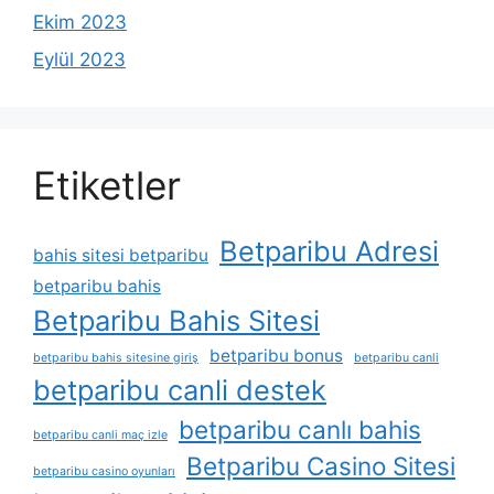
Ekim 2023
Eylül 2023
Etiketler
Betparibu Adresi
bahis sitesi betparibu
betparibu bahis
Betparibu Bahis Sitesi
betparibu bonus
betparibu bahis sitesine giriş
betparibu canli
betparibu canli destek
betparibu canlı bahis
betparibu canli maç izle
Betparibu Casino Sitesi
betparibu casino oyunları