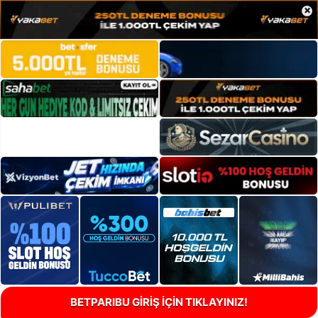
×
BETPARIBU GİRİŞ İÇİN TIKLAYINIZ!