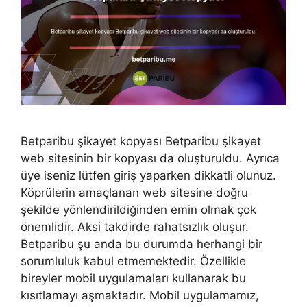
Betparibu şikayet kopyası Betparibu şikayet
web sitesinin bir kopyası da oluşturuldu. Ayrıca
üye iseniz lütfen giriş yaparken dikkatli olunuz.
Köprülerin amaçlanan web sitesine doğru
şekilde yönlendirildiğinden emin olmak çok
önemlidir. Aksi takdirde rahatsızlık oluşur.
Betparibu şu anda bu durumda herhangi bir
sorumluluk kabul etmemektedir. Özellikle
bireyler mobil uygulamaları kullanarak bu
kısıtlamayı aşmaktadır. Mobil uygulamamız,