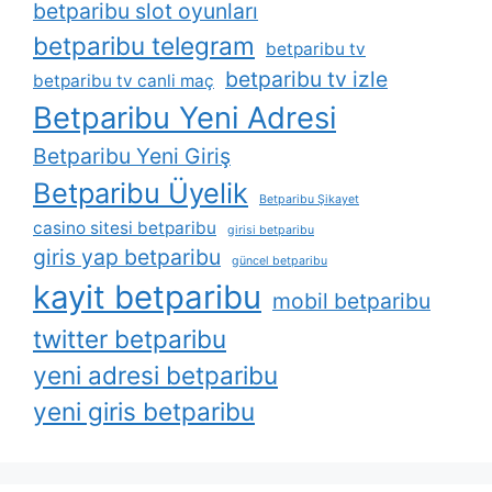
betparibu slot oyunları
betparibu telegram
betparibu tv
betparibu tv izle
betparibu tv canli maç
Betparibu Yeni Adresi
Betparibu Yeni Giriş
Betparibu Üyelik
Betparibu Şikayet
casino sitesi betparibu
girisi betparibu
giris yap betparibu
güncel betparibu
kayit betparibu
mobil betparibu
twitter betparibu
yeni adresi betparibu
yeni giris betparibu