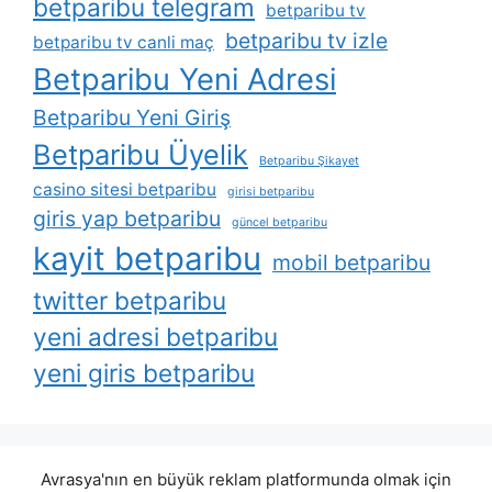
betparibu telegram
betparibu tv
betparibu tv izle
betparibu tv canli maç
Betparibu Yeni Adresi
Betparibu Yeni Giriş
Betparibu Üyelik
Betparibu Şikayet
casino sitesi betparibu
girisi betparibu
giris yap betparibu
güncel betparibu
kayit betparibu
mobil betparibu
twitter betparibu
yeni adresi betparibu
yeni giris betparibu
Avrasya'nın en büyük reklam platformunda olmak için