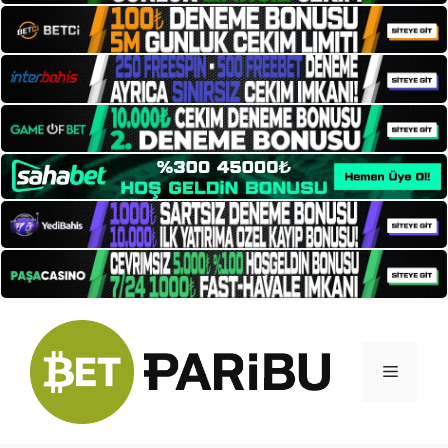
İçeriğe
atla
Menü