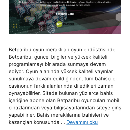
Betparibu oyun meraklıları oyun endüstrisinde
Betparibu, güncel bilgiler ve yüksek kaliteli
programlamayı bir arada sunmaya devam
ediyor. Oyun alanında yüksek kaliteli yayınlar
sunulmaya devam edildiğinden, tüm bahisçiler
casinonun farklı alanlarında diledikleri zaman
oynayabilirler. Sitede bulunan yüzlerce bahis
içeriğine abone olan Betparibu oyuncuları mobil
cihazlarından veya bilgisayarlarından siteye giriş
yapabilirler. Bahis meraklılarına bahisleri ve
kazançları konusunda …
Devamını oku