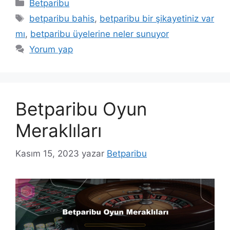
Kategoriler
Betparibu
Etiketler
betparibu bahis
,
betparibu bir şikayetiniz var
mı
,
betparibu üyelerine neler sunuyor
Yorum yap
Betparibu Oyun
Meraklıları
Kasım 15, 2023
yazar
Betparibu