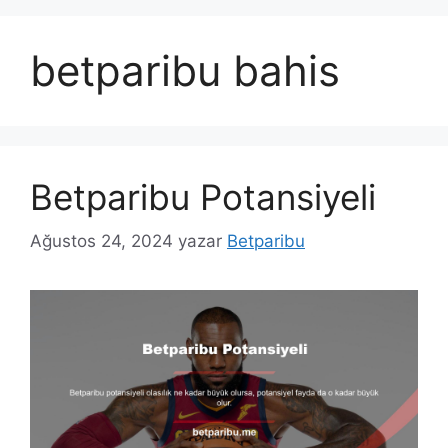
betparibu bahis
Betparibu Potansiyeli
Ağustos 24, 2024
yazar
Betparibu