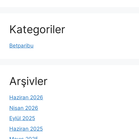
Kategoriler
Betparibu
Arşivler
Haziran 2026
Nisan 2026
Eylül 2025
Haziran 2025