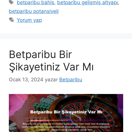
Etiketler
betparibu bahis
,
betparibu gelişmiş altyapı
,
betparibu potansiyeli
Yorum yap
Betparibu Bir
Şikayetiniz Var Mı
Ocak 13, 2024
yazar
Betparibu