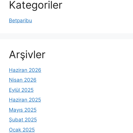
Kategoriler
Betparibu
Arşivler
Haziran 2026
Nisan 2026
Eylül 2025
Haziran 2025
Mayıs 2025
Şubat 2025
Ocak 2025