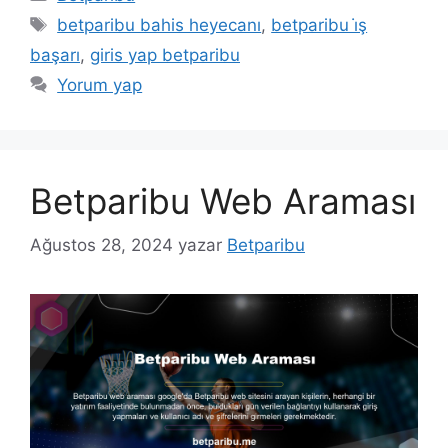
Etiketler
betparibu bahis heyecanı
,
betparibu i̇ş
başarı
,
giris yap betparibu
Yorum yap
Betparibu Web Araması
Ağustos 28, 2024
yazar
Betparibu