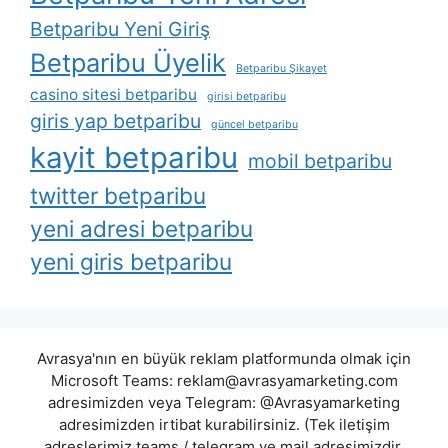
Betparibu Yeni Giriş
Betparibu Üyelik
Betparibu Şikayet
casino sitesi betparibu
girisi betparibu
giris yap betparibu
güncel betparibu
kayit betparibu
mobil betparibu
twitter betparibu
yeni adresi betparibu
yeni giris betparibu
Avrasya'nın en büyük reklam platformunda olmak için
Microsoft Teams:
reklam@avrasyamarketing.com
adresimizden veya Telegram: @Avrasyamarketing
adresimizden irtibat kurabilirsiniz. (Tek iletişim
adreslerimiz teams / telegram ve mail adresimizdir.