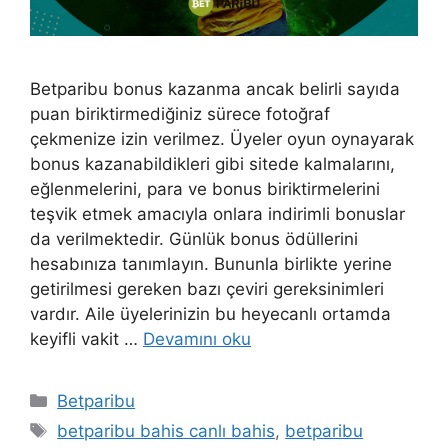
Betparibu bonus kazanma ancak belirli sayıda
puan biriktirmediğiniz sürece fotoğraf
çekmenize izin verilmez. Üyeler oyun oynayarak
bonus kazanabildikleri gibi sitede kalmalarını,
eğlenmelerini, para ve bonus biriktirmelerini
teşvik etmek amacıyla onlara indirimli bonuslar
da verilmektedir. Günlük bonus ödüllerini
hesabınıza tanımlayın. Bununla birlikte yerine
getirilmesi gereken bazı çeviri gereksinimleri
vardır. Aile üyelerinizin bu heyecanlı ortamda
keyifli vakit …
Devamını oku
Kategoriler
Betparibu
Etiketler
betparibu bahis canlı bahis
,
betparibu