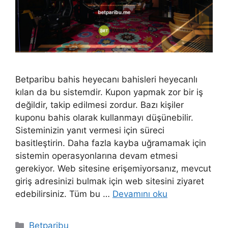
Betparibu bahis heyecanı bahisleri heyecanlı
kılan da bu sistemdir. Kupon yapmak zor bir iş
değildir, takip edilmesi zordur. Bazı kişiler
kuponu bahis olarak kullanmayı düşünebilir.
Sisteminizin yanıt vermesi için süreci
basitleştirin. Daha fazla kayba uğramamak için
sistemin operasyonlarına devam etmesi
gerekiyor. Web sitesine erişemiyorsanız, mevcut
giriş adresinizi bulmak için web sitesini ziyaret
edebilirsiniz. Tüm bu …
Devamını oku
Kategoriler
Betparibu