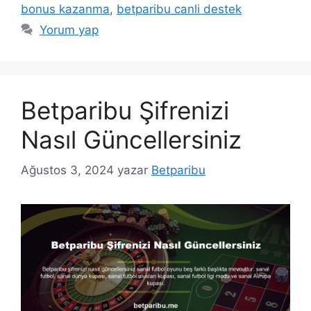
bonus kazanma
,
betparibu canli destek
Yorum yap
Betparibu Şifrenizi
Nasıl Güncellersiniz
Ağustos 3, 2024
yazar
Betparibu