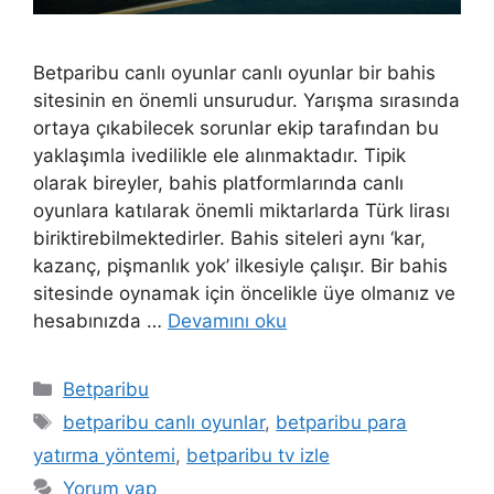
Betparibu canlı oyunlar canlı oyunlar bir bahis
sitesinin en önemli unsurudur. Yarışma sırasında
ortaya çıkabilecek sorunlar ekip tarafından bu
yaklaşımla ivedilikle ele alınmaktadır. Tipik
olarak bireyler, bahis platformlarında canlı
oyunlara katılarak önemli miktarlarda Türk lirası
biriktirebilmektedirler. Bahis siteleri aynı ‘kar,
kazanç, pişmanlık yok’ ilkesiyle çalışır. Bir bahis
sitesinde oynamak için öncelikle üye olmanız ve
hesabınızda …
Devamını oku
Kategoriler
Betparibu
Etiketler
betparibu canlı oyunlar
,
betparibu para
yatırma yöntemi
,
betparibu tv izle
Yorum yap