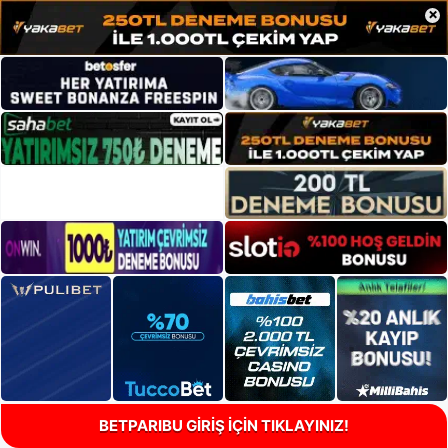
×
BETPARIBU GİRİŞ İÇİN TIKLAYINIZ!