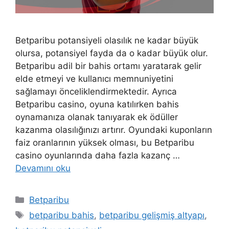
Betparibu potansiyeli olasılık ne kadar büyük
olursa, potansiyel fayda da o kadar büyük olur.
Betparibu adil bir bahis ortamı yaratarak gelir
elde etmeyi ve kullanıcı memnuniyetini
sağlamayı önceliklendirmektedir. Ayrıca
Betparibu casino, oyuna katılırken bahis
oynamanıza olanak tanıyarak ek ödüller
kazanma olasılığınızı artırır. Oyundaki kuponların
faiz oranlarının yüksek olması, bu Betparibu
casino oyunlarında daha fazla kazanç …
Devamını oku
Kategoriler
Betparibu
Etiketler
betparibu bahis
,
betparibu gelişmiş altyapı
,