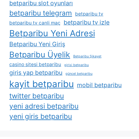
betparibu slot oyunları
betparibu telegram
betparibu tv
betparibu tv izle
betparibu tv canli maç
Betparibu Yeni Adresi
Betparibu Yeni Giriş
Betparibu Üyelik
Betparibu Şikayet
casino sitesi betparibu
girisi betparibu
giris yap betparibu
güncel betparibu
kayit betparibu
mobil betparibu
twitter betparibu
yeni adresi betparibu
yeni giris betparibu