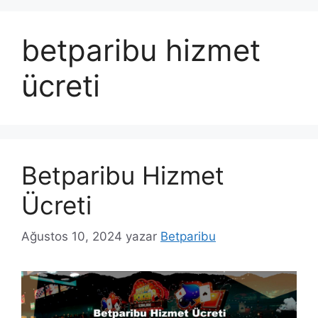
betparibu hizmet
ücreti
Betparibu Hizmet
Ücreti
Ağustos 10, 2024
yazar
Betparibu