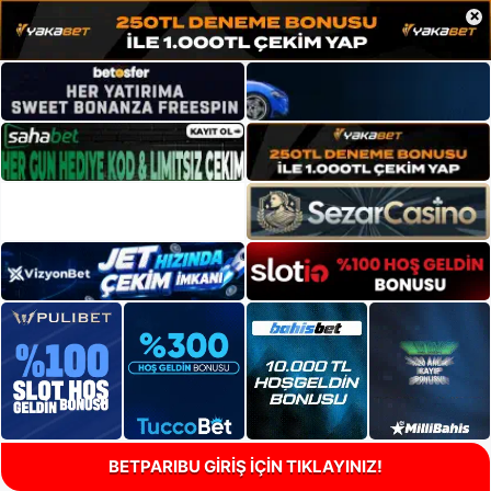
×
BETPARIBU GİRİŞ İÇİN TIKLAYINIZ!