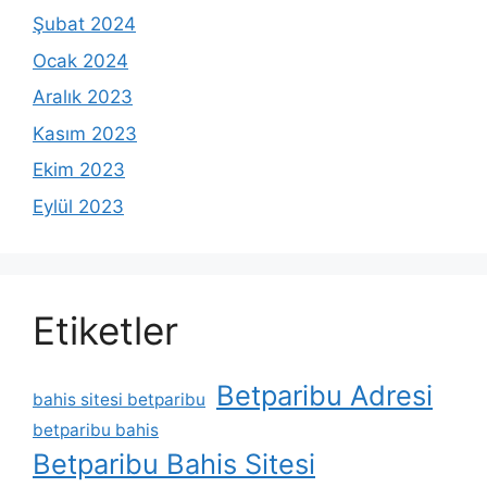
Şubat 2024
Ocak 2024
Aralık 2023
Kasım 2023
Ekim 2023
Eylül 2023
Etiketler
Betparibu Adresi
bahis sitesi betparibu
betparibu bahis
Betparibu Bahis Sitesi