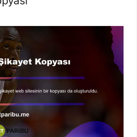
opyası