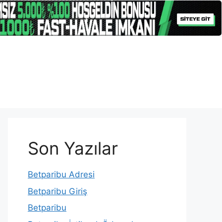
Son Yazılar
Betparibu Adresi
Betparibu Giriş
Betparibu