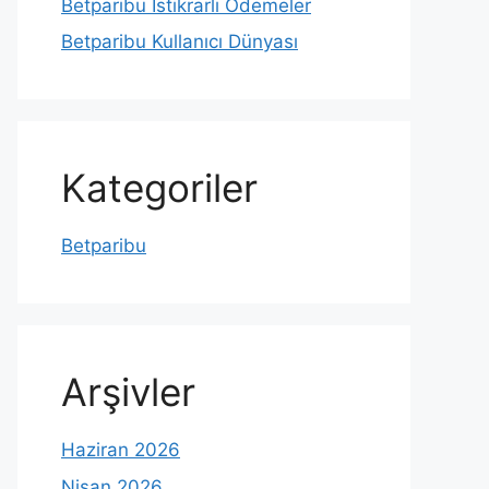
Betparibu İstikrarlı Ödemeler
Betparibu Kullanıcı Dünyası
Kategoriler
Betparibu
Arşivler
Haziran 2026
Nisan 2026