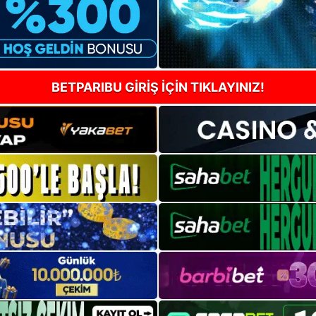
BETPARIBU GİRİŞ İÇİN TIKLAYINIZ!