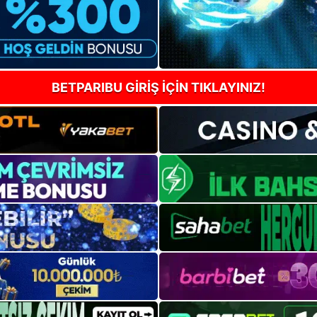
BETPARIBU GİRİŞ İÇİN TIKLAYINIZ!