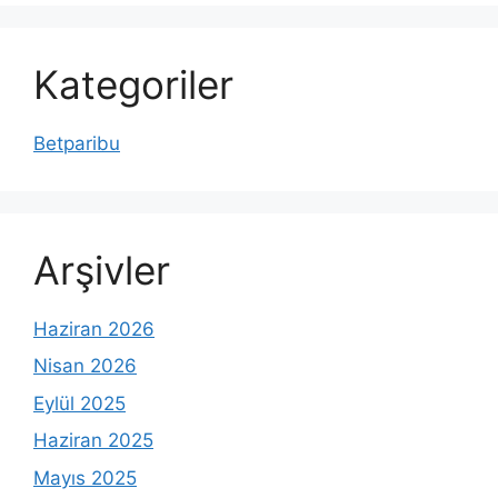
Kategoriler
Betparibu
Arşivler
Haziran 2026
Nisan 2026
Eylül 2025
Haziran 2025
Mayıs 2025