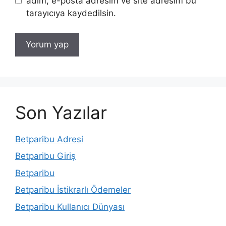
adım, e-posta adresim ve site adresim bu
tarayıcıya kaydedilsin.
Son Yazılar
Betparibu Adresi
Betparibu Giriş
Betparibu
Betparibu İstikrarlı Ödemeler
Betparibu Kullanıcı Dünyası