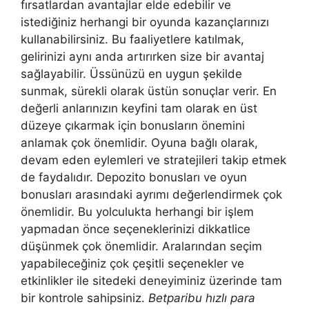
fırsatlardan avantajlar elde edebilir ve
istediğiniz herhangi bir oyunda kazançlarınızı
kullanabilirsiniz. Bu faaliyetlere katılmak,
gelirinizi aynı anda artırırken size bir avantaj
sağlayabilir. Üssünüzü en uygun şekilde
sunmak, sürekli olarak üstün sonuçlar verir. En
değerli anlarınızın keyfini tam olarak en üst
düzeye çıkarmak için bonusların önemini
anlamak çok önemlidir. Oyuna bağlı olarak,
devam eden eylemleri ve stratejileri takip etmek
de faydalıdır. Depozito bonusları ve oyun
bonusları arasındaki ayrımı değerlendirmek çok
önemlidir. Bu yolculukta herhangi bir işlem
yapmadan önce seçeneklerinizi dikkatlice
düşünmek çok önemlidir. Aralarından seçim
yapabileceğiniz çok çeşitli seçenekler ve
etkinlikler ile sitedeki deneyiminiz üzerinde tam
bir kontrole sahipsiniz.
Betparibu hızlı para