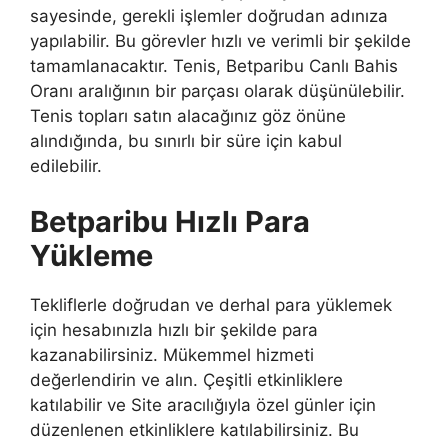
sayesinde, gerekli işlemler doğrudan adınıza
yapılabilir. Bu görevler hızlı ve verimli bir şekilde
tamamlanacaktır. Tenis, Betparibu Canlı Bahis
Oranı aralığının bir parçası olarak düşünülebilir.
Tenis topları satın alacağınız göz önüne
alındığında, bu sınırlı bir süre için kabul
edilebilir.
Betparibu Hızlı Para
Yükleme
Tekliflerle doğrudan ve derhal para yüklemek
için hesabınızla hızlı bir şekilde para
kazanabilirsiniz. Mükemmel hizmeti
değerlendirin ve alın. Çeşitli etkinliklere
katılabilir ve Site aracılığıyla özel günler için
düzenlenen etkinliklere katılabilirsiniz. Bu