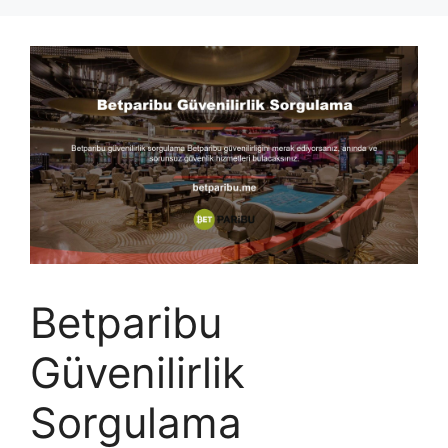
Betparibu
Güvenilirlik
Sorgulama