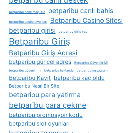
betparibu canlı bahis
betparibu canli maç izle
Betparibu Casino Sitesi
betparibu casino oyunları
betparibu girisi
betparibu giris yap
Betparibu Giriş
Betparibu Giriş Adresi
betparibu güncel adres
Betparibu Güvenilir Mi
betparibu güvenlir mi
betparibu hakkında
betparibu instagram
Betparibu Kayıt
betparibu kaç oldu
Betparibu Nasıl Bir Site
betparibu para yatirma
betparibu para çekme
betparibu promosyon kodu
betparibu slot oyunları
betparibu telegram