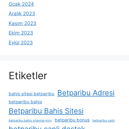
Ocak 2024
Aralık 2023
Kasım 2023
Ekim 2023
Eylül 2023
Etiketler
Betparibu Adresi
bahis sitesi betparibu
betparibu bahis
Betparibu Bahis Sitesi
betparibu bonus
betparibu bahis sitesine giriş
betparibu canli
betparibu canli destek