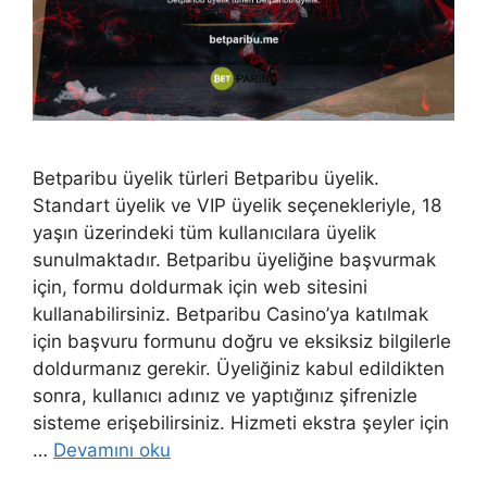
Betparibu üyelik türleri Betparibu üyelik.
Standart üyelik ve VIP üyelik seçenekleriyle, 18
yaşın üzerindeki tüm kullanıcılara üyelik
sunulmaktadır. Betparibu üyeliğine başvurmak
için, formu doldurmak için web sitesini
kullanabilirsiniz. Betparibu Casino’ya katılmak
için başvuru formunu doğru ve eksiksiz bilgilerle
doldurmanız gerekir. Üyeliğiniz kabul edildikten
sonra, kullanıcı adınız ve yaptığınız şifrenizle
sisteme erişebilirsiniz. Hizmeti ekstra şeyler için
…
Devamını oku