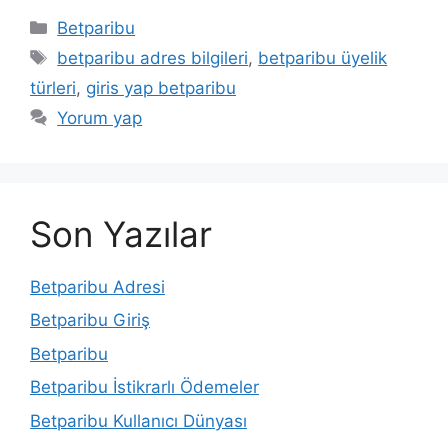
Kategoriler
Betparibu
Etiketler
betparibu adres bilgileri
,
betparibu üyelik
türleri
,
giris yap betparibu
Yorum yap
Son Yazılar
Betparibu Adresi
Betparibu Giriş
Betparibu
Betparibu İstikrarlı Ödemeler
Betparibu Kullanıcı Dünyası