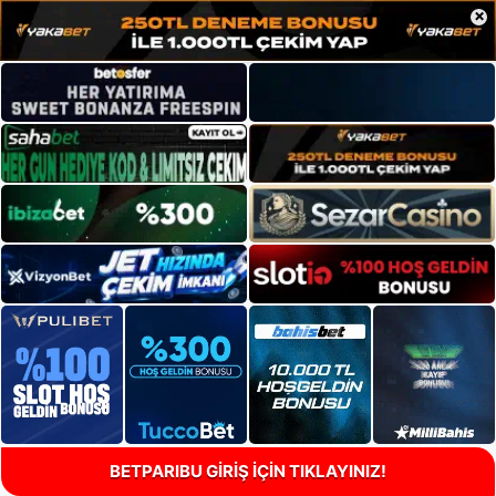
×
BETPARIBU GİRİŞ İÇİN TIKLAYINIZ!