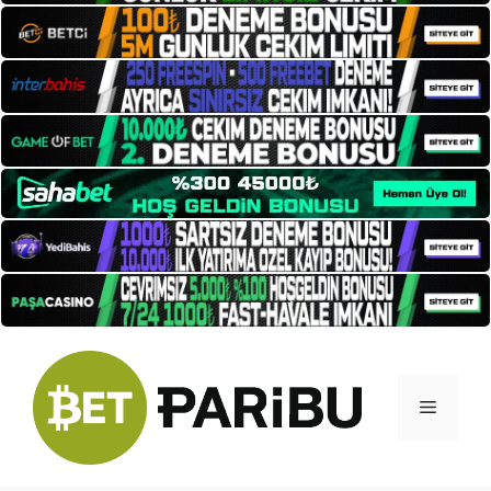
İçeriğe
atla
Menü