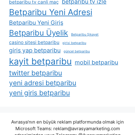
betparibu tv izle
betparibu tv canli maç
Betparibu Yeni Adresi
Betparibu Yeni Giriş
Betparibu Üyelik
Betparibu Şikayet
casino sitesi betparibu
girisi betparibu
giris yap betparibu
güncel betparibu
kayit betparibu
mobil betparibu
twitter betparibu
yeni adresi betparibu
yeni giris betparibu
Avrasya'nın en büyük reklam platformunda olmak için
Microsoft Teams:
reklam@avrasyamarketing.com