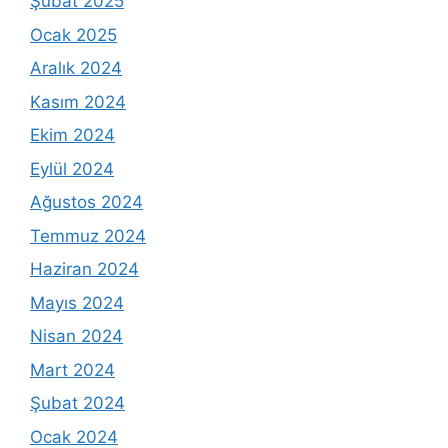
Şubat 2025
Ocak 2025
Aralık 2024
Kasım 2024
Ekim 2024
Eylül 2024
Ağustos 2024
Temmuz 2024
Haziran 2024
Mayıs 2024
Nisan 2024
Mart 2024
Şubat 2024
Ocak 2024