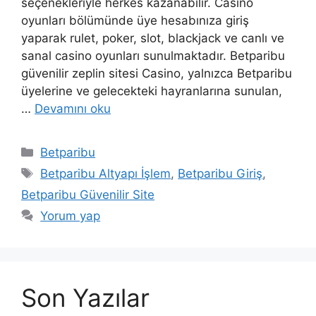
seçenekleriyle herkes kazanabilir. Casino
oyunları bölümünde üye hesabınıza giriş
yaparak rulet, poker, slot, blackjack ve canlı ve
sanal casino oyunları sunulmaktadır. Betparibu
güvenilir zeplin sitesi Casino, yalnızca Betparibu
üyelerine ve gelecekteki hayranlarına sunulan,
…
Devamını oku
Kategoriler
Betparibu
Etiketler
Betparibu Altyapı İşlem
,
Betparibu Giriş
,
Betparibu Güvenilir Site
Yorum yap
Son Yazılar