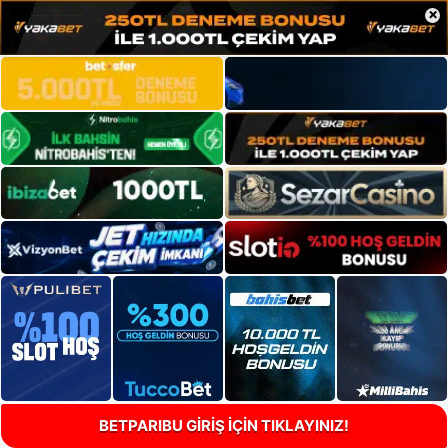
×
BETPARIBU GİRİŞ İÇİN TIKLAYINIZ!