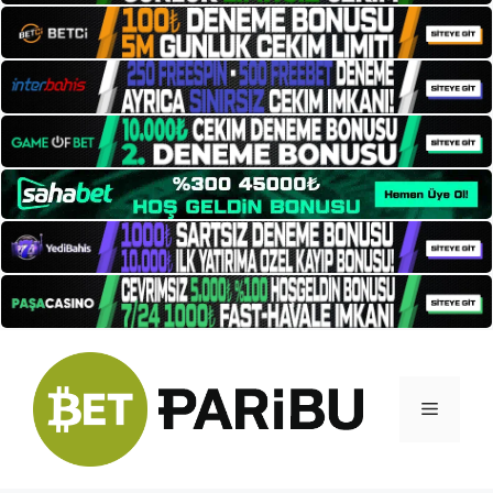
İçeriğe
atla
Menü