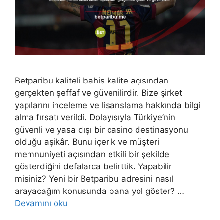
Betparibu kaliteli bahis kalite açısından
gerçekten şeffaf ve güvenilirdir. Bize şirket
yapılarını inceleme ve lisanslama hakkında bilgi
alma fırsatı verildi. Dolayısıyla Türkiye’nin
güvenli ve yasa dışı bir casino destinasyonu
olduğu aşikâr. Bunu içerik ve müşteri
memnuniyeti açısından etkili bir şekilde
gösterdiğini defalarca belirttik. Yapabilir
misiniz? Yeni bir Betparibu adresini nasıl
arayacağım konusunda bana yol göster? …
Devamını oku