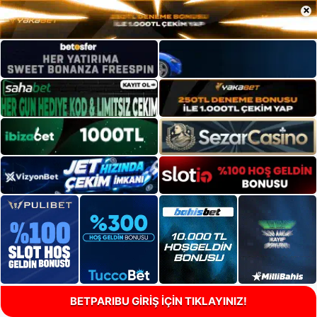
×
BETPARIBU GİRİŞ İÇİN TIKLAYINIZ!