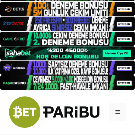
İçeriğe
atla
Menü