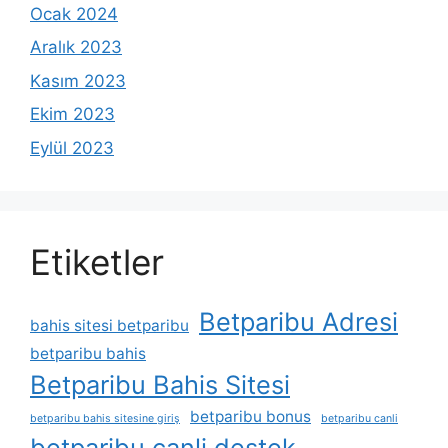
Ocak 2024
Aralık 2023
Kasım 2023
Ekim 2023
Eylül 2023
Etiketler
Betparibu Adresi
bahis sitesi betparibu
betparibu bahis
Betparibu Bahis Sitesi
betparibu bonus
betparibu bahis sitesine giriş
betparibu canli
betparibu canli destek