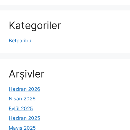
Kategoriler
Betparibu
Arşivler
Haziran 2026
Nisan 2026
Eylül 2025
Haziran 2025
Mayıs 2025