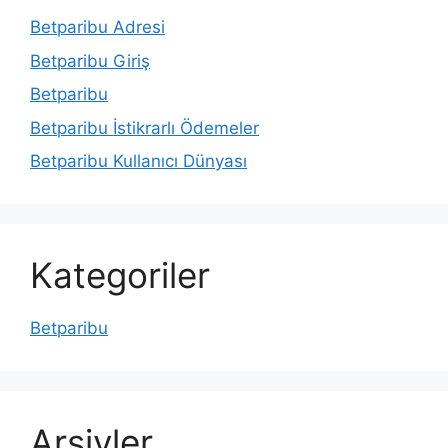
Betparibu Adresi
Betparibu Giriş
Betparibu
Betparibu İstikrarlı Ödemeler
Betparibu Kullanıcı Dünyası
Kategoriler
Betparibu
Arşivler