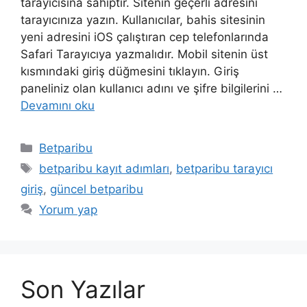
tarayıcısına sahiptir. Sitenin geçerli adresini
tarayıcınıza yazın. Kullanıcılar, bahis sitesinin
yeni adresini iOS çalıştıran cep telefonlarında
Safari Tarayıcıya yazmalıdır. Mobil sitenin üst
kısmındaki giriş düğmesini tıklayın. Giriş
paneliniz olan kullanıcı adını ve şifre bilgilerini …
Devamını oku
Kategoriler
Betparibu
Etiketler
betparibu kayıt adımları
,
betparibu tarayıcı
giriş
,
güncel betparibu
Yorum yap
Son Yazılar