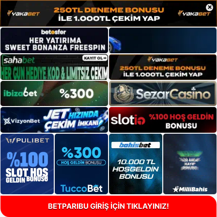
×
BETPARIBU GİRİŞ İÇİN TIKLAYINIZ!