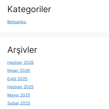
Kategoriler
Betparibu
Arşivler
Haziran 2026
Nisan 2026
Eylül 2025
Haziran 2025
Mayıs 2025
Şubat 2025