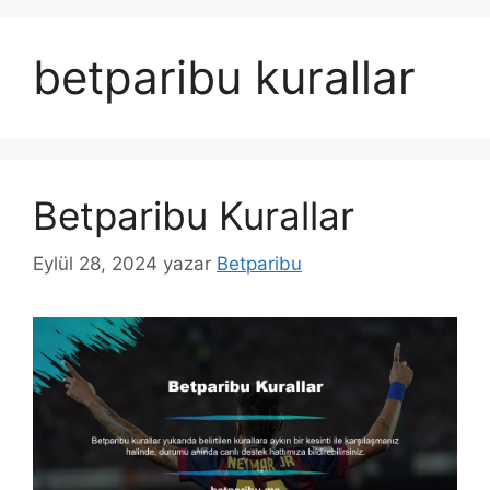
betparibu kurallar
Betparibu Kurallar
Eylül 28, 2024
yazar
Betparibu