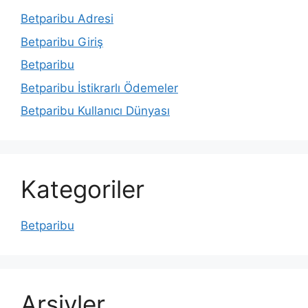
Betparibu Adresi
Betparibu Giriş
Betparibu
Betparibu İstikrarlı Ödemeler
Betparibu Kullanıcı Dünyası
Kategoriler
Betparibu
Arşivler