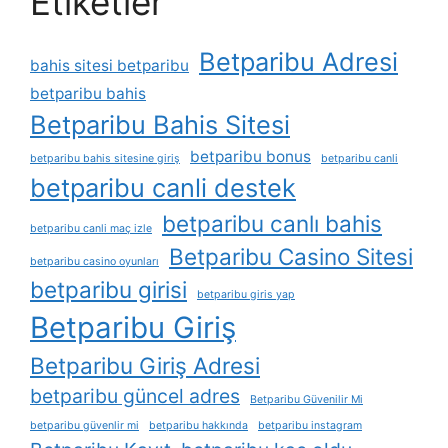
Etiketler
Betparibu Adresi
bahis sitesi betparibu
betparibu bahis
Betparibu Bahis Sitesi
betparibu bonus
betparibu bahis sitesine giriş
betparibu canli
betparibu canli destek
betparibu canlı bahis
betparibu canli maç izle
Betparibu Casino Sitesi
betparibu casino oyunları
betparibu girisi
betparibu giris yap
Betparibu Giriş
Betparibu Giriş Adresi
betparibu güncel adres
Betparibu Güvenilir Mi
betparibu güvenlir mi
betparibu hakkında
betparibu instagram