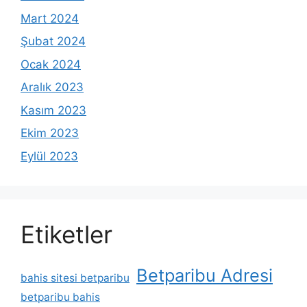
Mart 2024
Şubat 2024
Ocak 2024
Aralık 2023
Kasım 2023
Ekim 2023
Eylül 2023
Etiketler
Betparibu Adresi
bahis sitesi betparibu
betparibu bahis