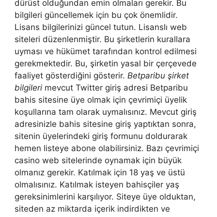
dürüst olduğundan emin olmaları gerekir. Bu
bilgileri güncellemek için bu çok önemlidir.
Lisans bilgilerinizi güncel tutun. Lisanslı web
siteleri düzenlenmiştir. Bu şirketlerin kurallara
uyması ve hükümet tarafından kontrol edilmesi
gerekmektedir. Bu, şirketin yasal bir çerçevede
faaliyet gösterdiğini gösterir.
Betparibu şirket
bilgileri
mevcut Twitter giriş adresi Betparibu
bahis sitesine üye olmak için çevrimiçi üyelik
koşullarına tam olarak uymalısınız. Mevcut giriş
adresinizle bahis sitesine giriş yaptıktan sonra,
sitenin üyelerindeki giriş formunu doldurarak
hemen listeye abone olabilirsiniz. Bazı çevrimiçi
casino web sitelerinde oynamak için büyük
olmanız gerekir. Katılmak için 18 yaş ve üstü
olmalısınız. Katılmak isteyen bahisçiler yaş
gereksinimlerini karşılıyor. Siteye üye olduktan,
siteden az miktarda içerik indirdikten ve