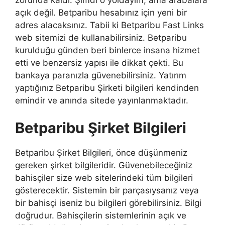
açık değil. Betparibu hesabınız için yeni bir
adres alacaksınız. Tabii ki Betparibu Fast Links
web sitemizi de kullanabilirsiniz. Betparibu
kurulduğu günden beri binlerce insana hizmet
etti ve benzersiz yapısı ile dikkat çekti. Bu
bankaya paranızla güvenebilirsiniz. Yatırım
yaptığınız Betparibu Şirketi bilgileri kendinden
emindir ve anında sitede yayınlanmaktadır.
Betparibu Şirket Bilgileri
Betparibu Şirket Bilgileri, önce düşünmeniz
gereken şirket bilgileridir. Güvenebileceğiniz
bahisçiler size web sitelerindeki tüm bilgileri
gösterecektir. Sistemin bir parçasıysanız veya
bir bahisçi iseniz bu bilgileri görebilirsiniz. Bilgi
doğrudur. Bahisçilerin sistemlerinin açık ve