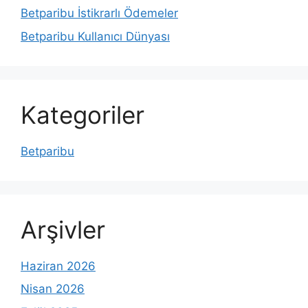
Betparibu İstikrarlı Ödemeler
Betparibu Kullanıcı Dünyası
Kategoriler
Betparibu
Arşivler
Haziran 2026
Nisan 2026