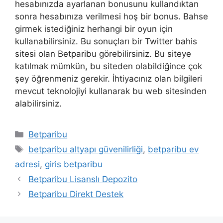
hesabınızda ayarlanan bonusunu kullandıktan
sonra hesabınıza verilmesi hoş bir bonus. Bahse
girmek istediğiniz herhangi bir oyun için
kullanabilirsiniz. Bu sonuçları bir Twitter bahis
sitesi olan Betparibu görebilirsiniz. Bu siteye
katılmak mümkün, bu siteden olabildiğince çok
şey öğrenmeniz gerekir. İhtiyacınız olan bilgileri
mevcut teknolojiyi kullanarak bu web sitesinden
alabilirsiniz.
Kategoriler
Betparibu
Etiketler
betparibu altyapı güvenilirliği
,
betparibu ev
adresi
,
giris betparibu
Betparibu Lisanslı Depozito
Betparibu Direkt Destek