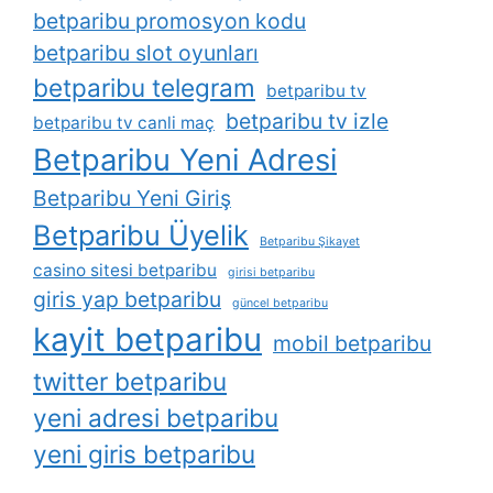
betparibu promosyon kodu
betparibu slot oyunları
betparibu telegram
betparibu tv
betparibu tv izle
betparibu tv canli maç
Betparibu Yeni Adresi
Betparibu Yeni Giriş
Betparibu Üyelik
Betparibu Şikayet
casino sitesi betparibu
girisi betparibu
giris yap betparibu
güncel betparibu
kayit betparibu
mobil betparibu
twitter betparibu
yeni adresi betparibu
yeni giris betparibu