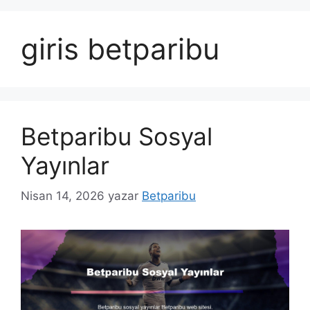
giris betparibu
Betparibu Sosyal
Yayınlar
Nisan 14, 2026
yazar
Betparibu