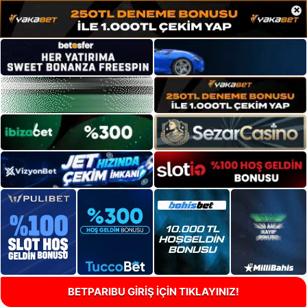
×
BETPARIBU GİRİŞ İÇİN TIKLAYINIZ!