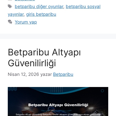
Etiketler
betparibu diğer oyunlar
,
betparibu sosyal
yayınlar
,
giris betparibu
Yorum yap
Betparibu Altyapı
Güvenilirliği
Nisan 12, 2026
yazar
Betparibu