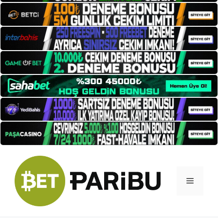
İçeriğe
atla
Menü